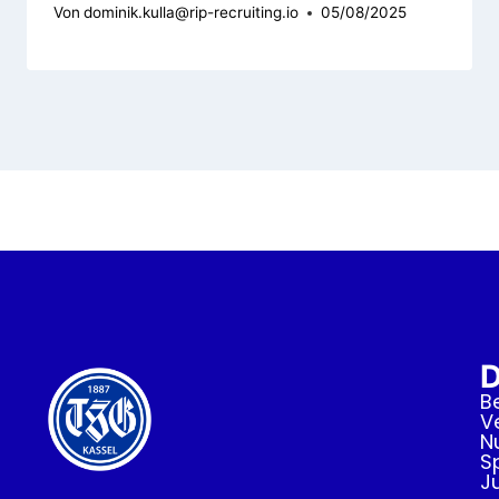
Von
dominik.kulla@rip-recruiting.io
05/08/2025
B
V
N
S
J