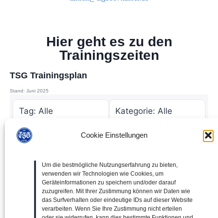
Hier geht es zu den
Trainingszeiten
TSG Trainingsplan
Stand: Juni 2025
Cookie Einstellungen
Um die bestmögliche Nutzungserfahrung zu bieten,
verwenden wir Technologien wie Cookies, um
Geräteinformationen zu speichern und/oder darauf
zuzugreifen. Mit Ihrer Zustimmung können wir Daten wie
das Surfverhalten oder eindeutige IDs auf dieser Website
verarbeiten. Wenn Sie Ihre Zustimmung nicht erteilen
Filter zurücksetzen
🖨️ Drucken
oder sie widerrufen, kann dies bestimmte Funktionen und