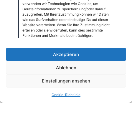
Registernummer: 615
verwenden wir Technologien wie Cookies, um
Geräteinformationen zu speichern und/oder darauf
zuzugreifen. Mit Ihrer Zustimmung können wir Daten
wie das Surfverhalten oder eindeutige IDs auf dieser
Vereinsgelände:
Website verarbeiten. Wenn Sie Ihre Zustimmung nicht
erteilen oder sie widerrufen, kann dies bestimmte
Funktionen und Merkmale beeinträchtigen.
Dittershäuser Straße 17
34134 Kassel
Akzeptieren
Ablehnen
3D Modell
Einstellungen ansehen
Cookie-Richtlinie
Neben der Tennisanlage mit 4 Spielfeldern und
einem Beachplatz, einem Bouleplatz sowie einem
Ballsportfeld,
verfügt die TSG 1887 Kassel über eine sehr gut
ausgerüstete vereinseigene Turnhalle mit