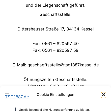
und der Liegenschaft geführt.
Geschäftsstelle:
Dittershäuser Straße 17, 34134 Kassel
Fon: 0561 – 820597 40
Fax: 0561 – 820597 59
E-Mail: geschaeftsstelle@tsg1887kassel.de
Öffnungszeiten Geschäftsstelle:
Dienstag: 16:00 – 18:00 Uhr
Mittwoch: 10:00 – 12:00 Uhr
Cookie Einstellungen
Registergericht: Amtsgericht Kassel
Um die bestmögliche Nutzungserfahrung zu bieten,